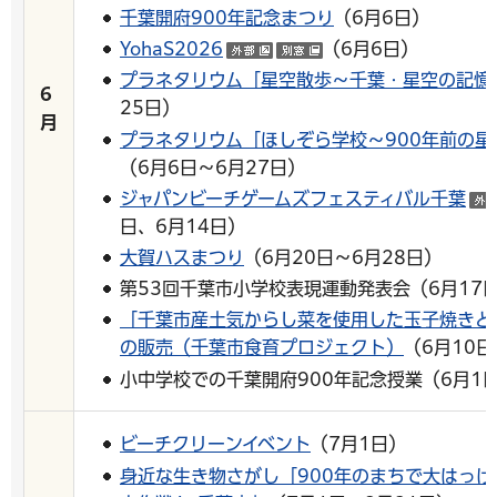
千葉開府900年記念まつり
（6月6日）
YohaS2026
（6月6日）
（外部サイトへリンク）
（別ウインドウで開
プラネタリウム「星空散歩～千葉・星空の記憶
6
25日）
月
プラネタリウム「ほしぞら学校～900年前の星
（6月6日～6月27日）
ジャパンビーチゲームズフェスティバル千葉
日、6月14日）
大賀ハスまつり
（6月20日～6月28日）
第53回千葉市小学校表現運動発表会（6月17
「千葉市産土気からし菜を使用した玉子焼きと
の販売（千葉市食育プロジェクト）
（6月10日
小中学校での千葉開府900年記念授業（6月1
ビーチクリーンイベント
（7月1日）
身近な生き物さがし「900年のまちで大はっ