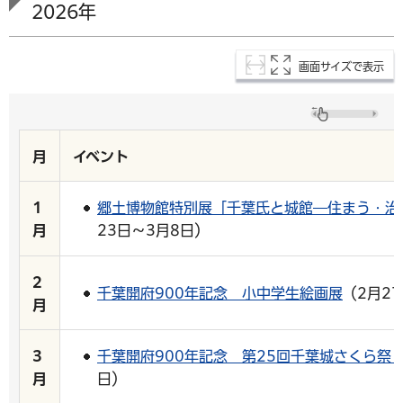
2026年
画面サイズで表示
月
イベント
1
郷土博物館特別展「千葉氏と城館―住まう・治
月
23日～3月8日）
2
千葉開府900年記念 小中学生絵画展
（2月2
月
3
千葉開府900年記念 第25回千葉城さくら祭
月
日）