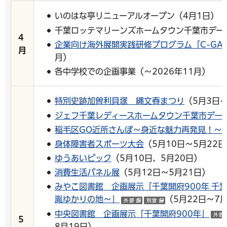
いのはな亭リニューアルオープン（4月1日）
千葉ロッテマリーンズホームタウン千葉市デー（
4
企業向け海外展開実践研修プログラム「C-GAT
月
月）
各中学校での企画事業（～2026年11月）
特別史跡加曽利貝塚 縄文春まつり
（5月3日
ジェフ千葉レディースホームタウン千葉市デー
稲毛区GO近所さんぽ～身近な魅力再発見！～
身体障害者スポーツ大会
（5月10日～5月22
ゆうあいピック
（5月10日、5月20日）
消費生活パネル展
（5月12日～5月21日）
みやこ図書館 企画展示「千葉開府900年 千
胤ゆかりの地～」
（5月22日～7
（外部サイトへリンク
（別ウインドウ
中央図書館 企画展示「千葉開府900年」
5
8月19日）