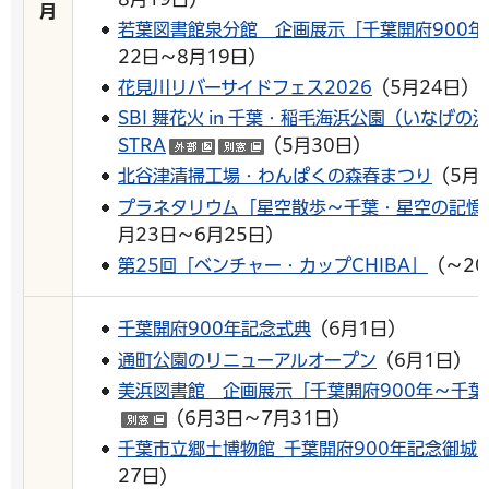
月
若葉図書館泉分館 企画展示「千葉開府900年
22日～8月19日）
花見川リバーサイドフェス2026
（5月24日）
SBI 舞花火 in 千葉・稲毛海浜公園（いなげの浜）f
STRA
（5月30日）
（外部サイトへリンク）
（別ウインドウで開く）
北谷津清掃工場・わんぱくの森春まつり
（5月
プラネタリウム「星空散歩～千葉・星空の記憶
月23日～6月25日）
第25回「ベンチャー・カップCHIBA」
（～20
千葉開府900年記念式典
（6月1日）
通町公園のリニューアルオープン
（6月1日）
美浜図書館 企画展示「千葉開府900年～千
（6月3日～7月31日）
（別ウインドウで開く）
千葉市立郷土博物館_千葉開府900年記念御城
27日)