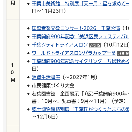
月
千葉市美術館 特別展「天ー月・星を求めてー
日～11月23日）
国際音楽交歓コンサート2026 千葉公演
（1
千葉開府900年記念「美浜区民フェスティバル
千葉シティトライアスロン
（10月12日
（外部サイト
ワールドトライアスロンパラカップ千葉
千葉開府900年記念サイクリング ちば秋めぐり
1
日）
0
消費生活講座
（～2027年1月）
月
市民健康づくり大会
若葉図書館 企画展示「 (仮)千葉開府900年
書：10月～、児童書：9月～11月）（予定）
郷土博物館特別展「千葉氏がつくったまちの変
～12月6日）