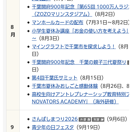
千葉開府900年記念「第65回 1000万人ラ
（ZOZOマリンスタジアム）
（8月2日）
マンホールカードの配布
（7月31日～8月2日
8
小学生夏休み講座「お金の使い方を考えよう」
月
～
（8月3日）
マインクラフトで千葉市を探求しよう！
（8月1
日）
千葉開府900年記念 千葉の親子三代夏祭り
日）
第4回千葉氏サミット
（8月15日）
千葉市夏休みおしごと感動体験
（8月26日、8
高校生向けアントレプレナーシップ教育特別プログラ
NOVATORS ACADEMY」（海外研修）
さんばしまつり2026
（9月6日）
（外部サイトへリ
（別ウイン
青少年の日フェスタ
（9月19日）
9