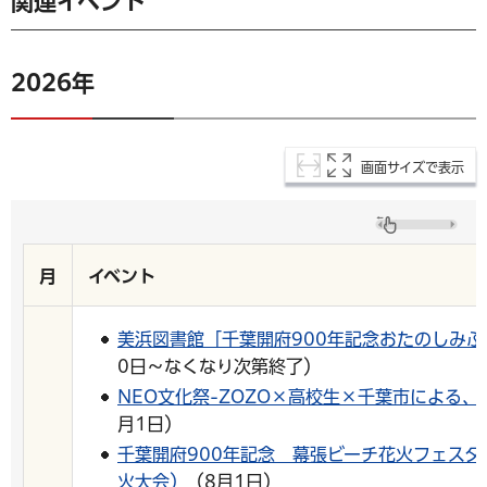
関連イベント
2026年
画面サイズで表示
月
イベント
美浜図書館「千葉開府900年記念おたのしみぶ
0日～なくなり次第終了）
NEO文化祭-ZOZO×高校生×千葉市による、
月1日）
千葉開府900年記念 幕張ビーチ花火フェスタ2
火大会）
（8月1日）