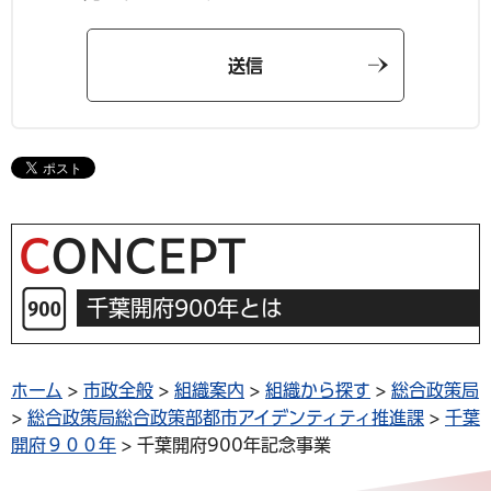
千葉開府900年とは
ホーム
>
市政全般
>
組織案内
>
組織から探す
>
総合政策局
>
総合政策局総合政策部都市アイデンティティ推進課
>
千葉
開府９００年
> 千葉開府900年記念事業