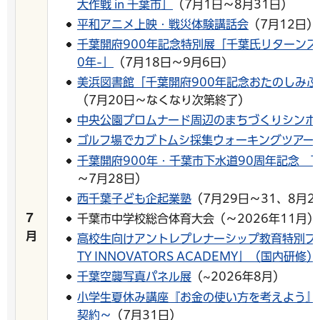
大作戦 in 千葉市」
（7月1日～8月31日）
平和アニメ上映・戦災体験講話会
（7月12日）
千葉開府900年記念特別展「千葉氏リターンズ
0年-」
（7月18日～9月6日)
美浜図書館「千葉開府900年記念おたのしみぶ
（7月20日～なくなり次第終了）
中央公園プロムナード周辺のまちづくりシンポ
ゴルフ場でカブトムシ採集ウォーキングツアー
千葉開府900年・千葉市下水道90周年記念 
～7月28日）
西千葉子ども企起業塾
（7月29日～31、8月2
7
千葉市中学校総合体育大会（～2026年11月）
月
高校生向けアントレプレナーシップ教育特別プログ
TY INNOVATORS ACADEMY」（国内研修）
千葉空襲写真パネル展
（~2026年8月）
小学生夏休み講座『お金の使い方を考えよう』
契約～
（7月31日）