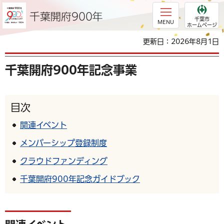
千葉
千葉市
開府
MENU
ホームページ
900
更新日：2026年8月1日
年
千の
千葉開府900年記念事業
葉
に
時を
目次
刻ん
で
関連イベント
900
メンバーシップ登録制度
年
クラウドファンディング
千葉開府900年記念ガイドブック