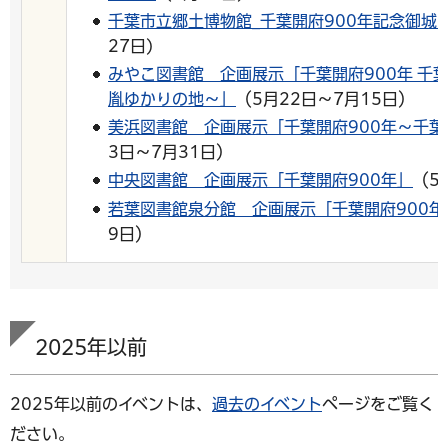
千葉市立郷土博物館_千葉開府900年記念御城
27日)
みやこ図書館 企画展示「千葉開府900年 千
胤ゆかりの地～」
（5月22日～7月15日）
美浜図書館 企画展示「千葉開府900年～千
3日～7月31日）
中央図書館 企画展示「千葉開府900年」
（5
若葉図書館泉分館 企画展示「千葉開府900年
9日）
2025年以前
2025年以前のイベントは、
過去のイベント
ページをご覧く
ださい。