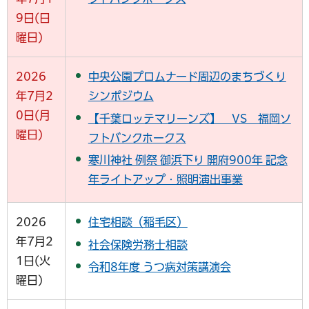
9日(日
曜日)
2026
中央公園プロムナード周辺のまちづくり
年7月2
シンポジウム
0日(月
【千葉ロッテマリーンズ】 VS 福岡ソ
曜日)
フトバンクホークス
寒川神社 例祭 御浜下り 開府900年 記念
年ライトアップ・照明演出事業
2026
住宅相談（稲毛区）
年7月2
社会保険労務士相談
1日(火
令和8年度 うつ病対策講演会
曜日)