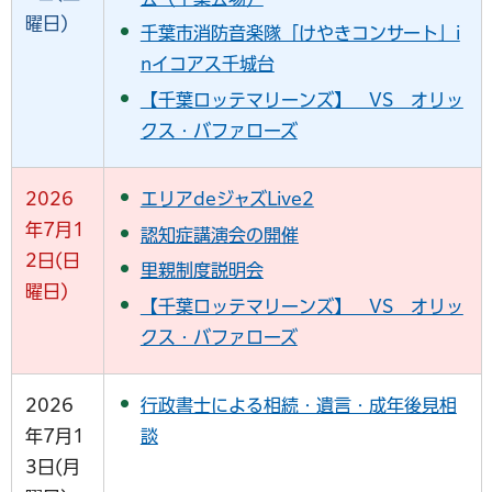
曜日)
千葉市消防音楽隊「けやきコンサート」i
nイコアス千城台
【千葉ロッテマリーンズ】 VS オリッ
クス・バファローズ
2026
エリアdeジャズLive2
年7月1
認知症講演会の開催
2日(日
里親制度説明会
曜日)
【千葉ロッテマリーンズ】 VS オリッ
クス・バファローズ
2026
行政書士による相続・遺言・成年後見相
年7月1
談
3日(月