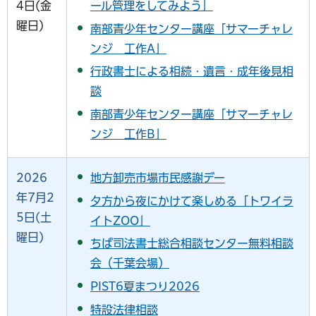
4日(金
ール管理をしてみよう」
曜日)
南部青少年センター講座「サマーチャレ
ンジ 工作A」
行政書士による相続・遺言・成年後見相
談
南部青少年センター講座「サマーチャレ
ンジ 工作B」
2026
地方卸売市場市民感謝デー
年7月2
夕方から夜にかけて楽しめる「トワイラ
5日(土
イトZOO」
曜日)
ちば司法書士総合相談センター無料相談
会（千葉会場）
PIST6夏まつり2026
特設法律相談