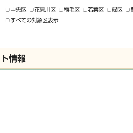
中央区
花見川区
稲毛区
若葉区
緑区
すべての対象区表示
ント情報