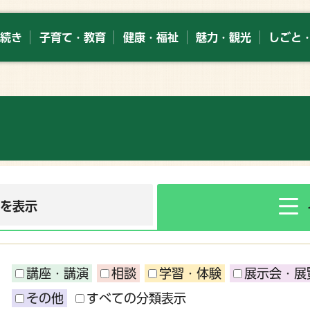
続き
子育て・教育
健康・福祉
魅力・観光
しごと
ーを表示
講座・講演
相談
学習・体験
展示会・展
その他
すべての分類表示