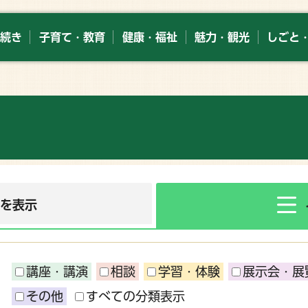
続き
子育て・教育
健康・福祉
魅力・観光
しごと
ーを表示
講座・講演
相談
学習・体験
展示会・展
その他
すべての分類表示