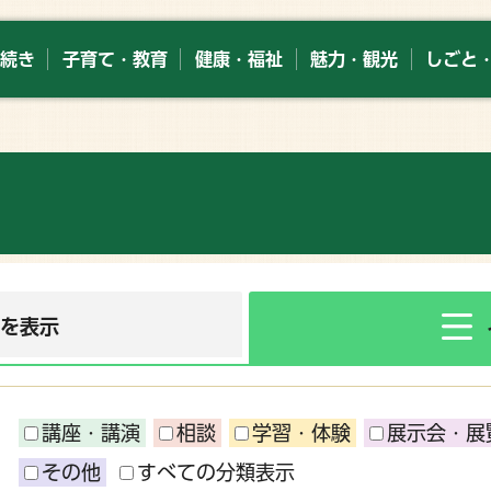
続き
子育て・教育
健康・福祉
魅力・観光
しごと
ーを表示
講座・講演
相談
学習・体験
展示会・展
その他
すべての分類表示