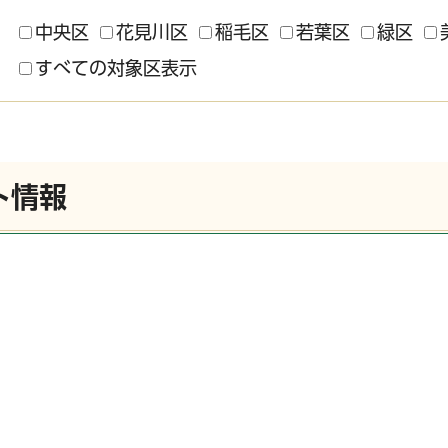
中央区
花見川区
稲毛区
若葉区
緑区
すべての対象区表示
ト情報