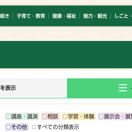
続き
子育て・教育
健康・福祉
魅力・観光
しごと
ーを表示
講座・講演
相談
学習・体験
展示会・展
その他
すべての分類表示