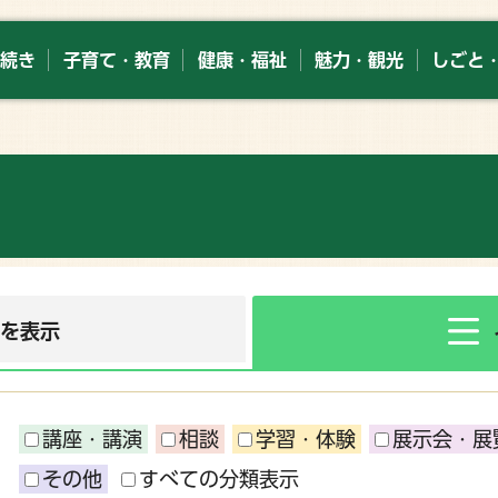
続き
子育て・教育
健康・福祉
魅力・観光
しごと
ーを表示
講座・講演
相談
学習・体験
展示会・展
その他
すべての分類表示