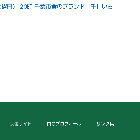
日（土曜日） 20時 千葉市食のブランド「千」いち
携帯サイト
市のプロフィール
リンク集