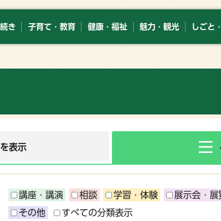
続き
子育て・教育
健康・福祉
魅力・観光
しごと
ーを表示
講座・講演
相談
学習・体験
展示会・展
その他
すべての分類表示