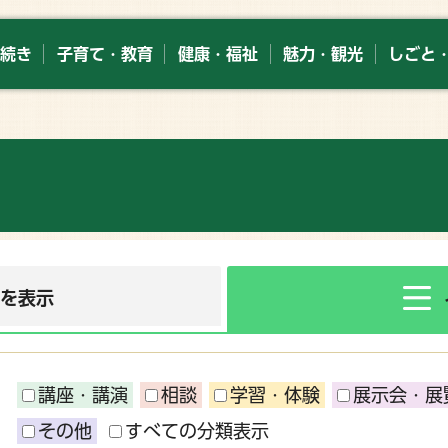
続き
子育て・教育
健康・福祉
魅力・観光
しごと
ーを表示
講座・講演
相談
学習・体験
展示会・展
その他
すべての分類表示