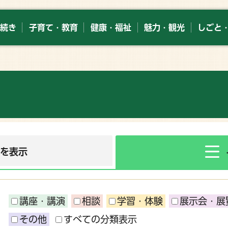
続き
子育て・教育
健康・福祉
魅力・観光
しごと
ーを表示
講座・講演
相談
学習・体験
展示会・展
その他
すべての分類表示