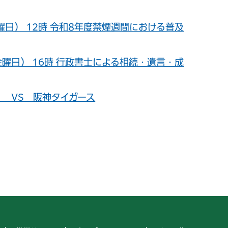
（金曜日） 12時 令和8年度禁煙週間における普及
日（金曜日） 16時 行政書士による相続・遺言・成
】 VS 阪神タイガース