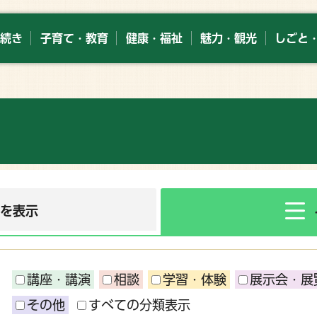
続き
子育て・教育
健康・福祉
魅力・観光
しごと
ーを表示
講座・講演
相談
学習・体験
展示会・展
その他
すべての分類表示