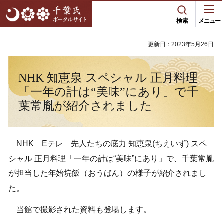
千葉市立郷土博物館
検索
メニュー
更新日：2023年5月26日
NHK 知恵泉 スペシャル 正月料理
「一年の計は“美味”にあり」で千
葉常胤が紹介されました
NHK Eテレ 先人たちの底力 知恵泉(ちえいず) スペ
シャル 正月料理「一年の計は“美味”にあり」で、千葉常胤
が担当した年始垸飯（おうばん）の様子が紹介されまし
た。
当館で撮影された資料も登場します。