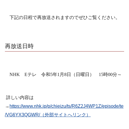
下記の日程で再放送されますのでぜひご覧ください。
再放送日時
NHK Eテレ 令和5年1月8日（日曜日） 15時00分～
詳しい内容は
→
https://www.nhk.jp/p/chieizu/ts/R6Z2J4WP1Z/episode/te
/VG6YX3QGWR/
（外部サイトへリンク）