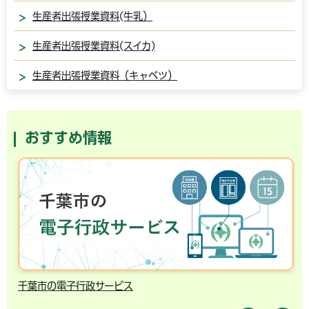
生産者出張授業資料(牛乳）
生産者出張授業資料(スイカ)
生産者出張授業資料（キャベツ）
おすすめ情報
千葉市の電子行政サービス
コ