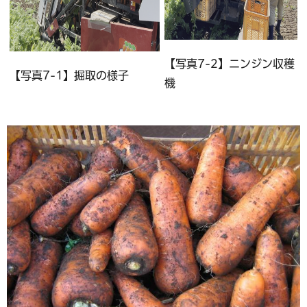
【写真7-2】ニンジン収穫
【写真7-1】掘取の様子
機