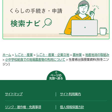
ホーム
>
しごと・産業
>
しごと・産業・企業立地
>
農林業
>
地産地消の取組み
>
小中学校給食での地場農産物の利用について
> 生産者出張授業資料(秋冬ニン
ジン）
ページの
先頭へ戻る
サイトマップ
サイト利用案内
リンク・著作権・免責事項
個人情報保護方針