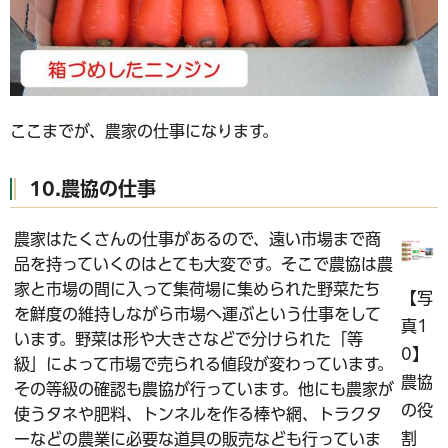
ここまでが、農家の仕事になります。
10.農協の仕事
農家はたくさんの仕事があるので、遠い市場まで商
品を持っていくのはとても大変です。そこで農協は農
家と市場の間に入って集荷場に集められた野菜たち
【写
を鮮度の維持しながら市場へ運ぶという仕事をして
真1
います。野菜は形や大きさなどで分けられた「等
0】
級」によって市場で売られる値段が変わっています。
農協
その等級の確認も農協が行っています。他にも農家が
の役
使うタネや肥料、トンネルを作る棒や網、トラクタ
割
ーなどの農業に必要な道具の販売なども行っていま