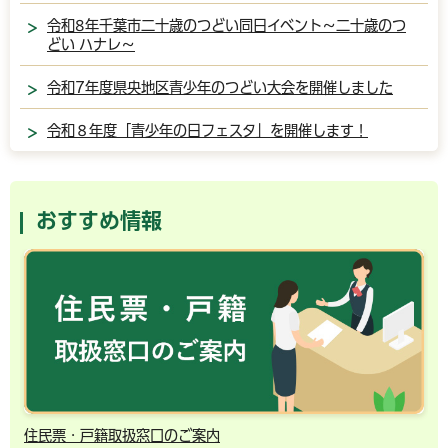
令和8年千葉市二十歳のつどい同日イベント～二十歳のつ
どい ハナレ～
令和7年度県央地区青少年のつどい大会を開催しました
令和８年度「青少年の日フェスタ」を開催します！
おすすめ情報
住民票・戸籍取扱窓口のご案内
千