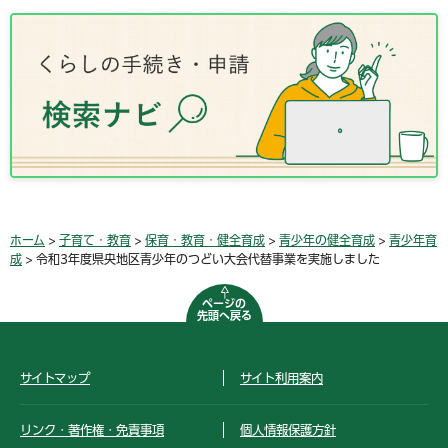
ホーム
>
子育て・教育
>
保育・教育・健全育成
>
青少年の健全育成
>
青少年育
成
> 令和3年度県央地区青少年のつどい大会代替事業を実施しました
ページの
先頭へ戻る
サイトマップ
サイト利用案内
リンク・著作権・免責事項
個人情報保護方針