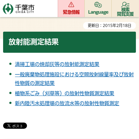
検索
緊急情報
Language
閲覧支援
更新日：2015年2月18日
放射能測定結果
清掃工場の焼却灰等の放射能測定結果
一般廃棄物処理施設における空間放射線量率及び放射
性物質の測定結果
植物系ごみ（刈草等）の放射性物質測定結果
新内陸汚水処理場の放流水等の放射性物質測定