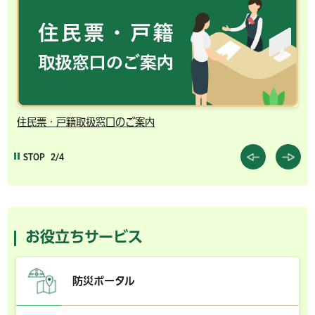
住民票・戸籍取扱窓口のご案内
千
STOP
2/4
お役立ちサービス
防災ポータル