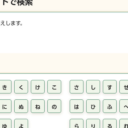
ットで検索
えします。
き
く
け
こ
さ
し
す
に
ぬ
ね
の
は
ひ
ふ
ゆ
よ
ら
り
る