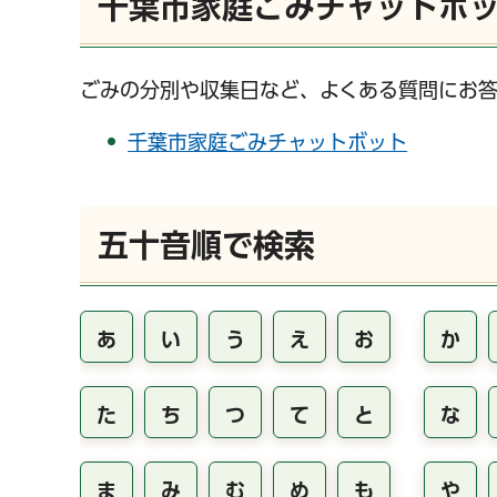
千葉市家庭ごみチャットボ
ごみの分別や収集日など、よくある質問にお答
千葉市家庭ごみチャットボット
五十音順で検索
あ
い
う
え
お
か
た
ち
つ
て
と
な
ま
み
む
め
も
や