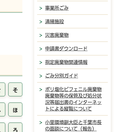
事業所ごみ
清掃施設
災害廃棄物
申請書ダウンロード
指定廃棄物関連情報
ごみ分別ガイド
ポリ塩化ビフェニル廃棄物
せ
そ
廃棄物等の保管及び処分状
況等届出書のインターネッ
トによる縦覧について
へ
ほ
小里環境副大臣と千葉市長
の面談について（報告）
れ
ろ