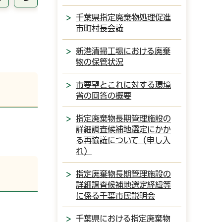
千葉県指定廃棄物処理促進
市町村長会議
新港清掃工場における廃棄
物の保管状況
市要望とこれに対する環境
省の回答の概要
指定廃棄物長期管理施設の
詳細調査候補地選定にかか
る再協議について（申し入
れ）
指定廃棄物長期管理施設の
詳細調査候補地選定経緯等
に係る千葉市民説明会
千葉県における指定廃棄物