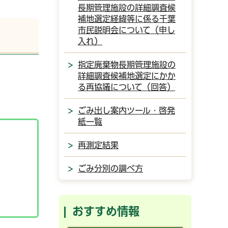
長期管理施設の詳細調査候
補地選定経緯等に係る千葉
市民説明会について（申し
入れ）
指定廃棄物長期管理施設の
詳細調査候補地選定にかか
る再協議について（回答）
ごみ出し案内ツール・啓発
紙一覧
再測定結果
ごみ分別の調べ方
おすすめ情報