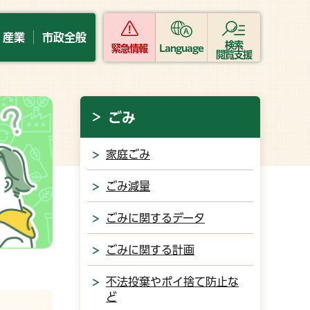
・産業
市政全般
検索
緊急情報
Language
閲覧支援
ごみ
家庭ごみ
ごみ減量
ごみに関するデータ
ごみに関する計画
不法投棄やポイ捨て防止な
ど