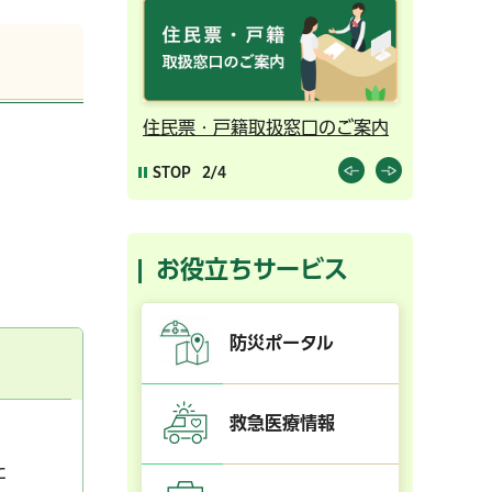
ンライン予約
住民票・戸籍取扱窓口のご案内
千葉市の
STOP
2/4
お役立ちサービス
防災ポータル
救急医療情報
た