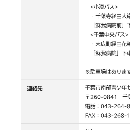
<小湊バス>
・千葉寺経由大巌
「蘇我病院前」下
<千葉中央バス>
・末広町経由花輪
「蘇我病院」下車
※駐車場はありま
千葉市南部青少
連絡先
〒260-0841 
電話：043-264-8
FAX：043-268-