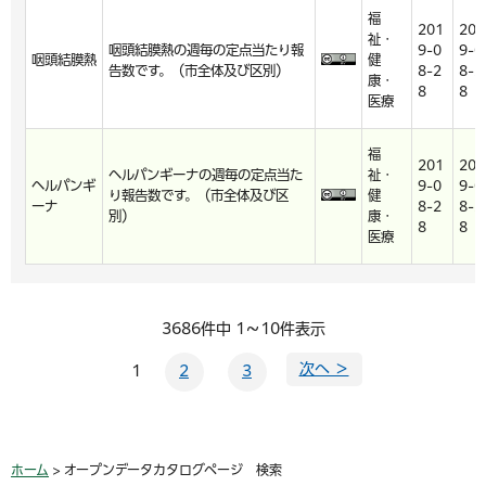
福
201
201
祉・
咽頭結膜熱の週毎の定点当たり報
9-0
9-0
咽頭結膜熱
健
告数です。（市全体及び区別）
8-2
8-2
康・
8
8
医療
福
201
201
ヘルパンギーナの週毎の定点当た
祉・
ヘルパンギ
9-0
9-0
り報告数です。（市全体及び区
健
ーナ
8-2
8-2
別）
康・
8
8
医療
3686件中 1～10件表示
次へ ＞
1
2
3
ホーム
> オープンデータカタログページ 検索