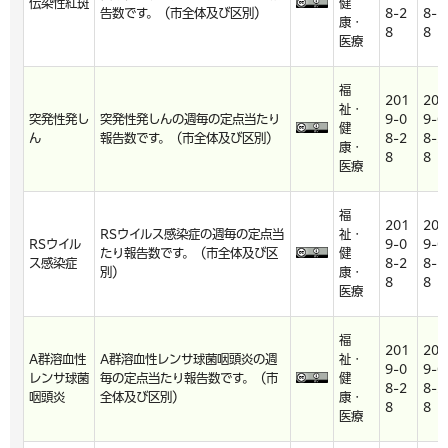
伝染性紅斑
健
告数です。（市全体及び区別）
8-2
8-2
康・
8
8
医療
福
201
201
祉・
突発性発し
突発性発しんの週毎の定点当たり
9-0
9-0
健
ん
報告数です。（市全体及び区別）
8-2
8-2
康・
8
8
医療
福
201
201
RSウイルス感染症の週毎の定点当
祉・
RSウイル
9-0
9-0
たり報告数です。（市全体及び区
健
ス感染症
8-2
8-2
別）
康・
8
8
医療
福
201
201
A群溶血性
A群溶血性レンサ球菌咽頭炎の週
祉・
9-0
9-0
レンサ球菌
毎の定点当たり報告数です。（市
健
8-2
8-2
咽頭炎
全体及び区別）
康・
8
8
医療