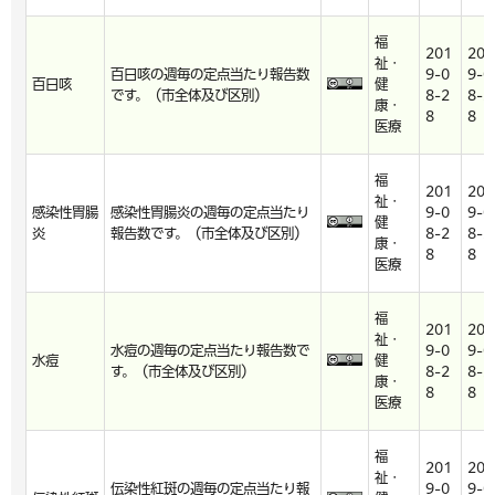
福
201
201
祉・
百日咳の週毎の定点当たり報告数
9-0
9-0
百日咳
健
です。（市全体及び区別）
8-2
8-2
康・
8
8
医療
福
201
201
祉・
感染性胃腸
感染性胃腸炎の週毎の定点当たり
9-0
9-0
健
炎
報告数です。（市全体及び区別）
8-2
8-2
康・
8
8
医療
福
201
201
祉・
水痘の週毎の定点当たり報告数で
9-0
9-0
水痘
健
す。（市全体及び区別）
8-2
8-2
康・
8
8
医療
福
201
201
祉・
伝染性紅斑の週毎の定点当たり報
9-0
9-0