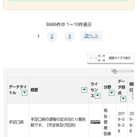
3686件中 1～10件表示
次へ ＞
1
2
3
画面サイズで表示
デー
ライ
掲載
データタイ
分野
タ時
概要
セン
日
トル
点
ス
福
201
201
祉・
手足口病の週毎の定点当たり報告
9-0
9-0
手足口病
健
数です。（市全体及び区別）
8-2
8-2
康・
8
8
医療