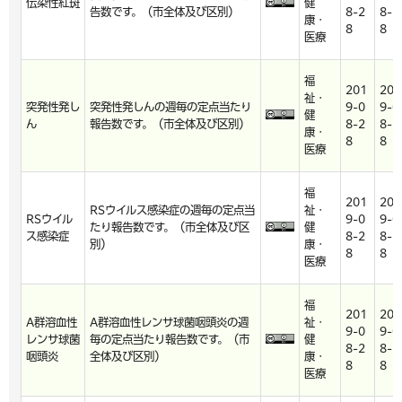
伝染性紅斑
健
告数です。（市全体及び区別）
8-2
8-2
康・
8
8
医療
福
201
201
祉・
突発性発し
突発性発しんの週毎の定点当たり
9-0
9-0
健
ん
報告数です。（市全体及び区別）
8-2
8-2
康・
8
8
医療
福
201
201
RSウイルス感染症の週毎の定点当
祉・
RSウイル
9-0
9-0
たり報告数です。（市全体及び区
健
ス感染症
8-2
8-2
別）
康・
8
8
医療
福
201
201
A群溶血性
A群溶血性レンサ球菌咽頭炎の週
祉・
9-0
9-0
レンサ球菌
毎の定点当たり報告数です。（市
健
8-2
8-2
咽頭炎
全体及び区別）
康・
8
8
医療