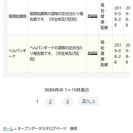
福
201
201
祉・
咽頭結膜熱の週毎の定点当たり報
9-0
9-0
咽頭結膜熱
健
告数です。（市全体及び区別）
8-2
8-2
康・
8
8
医療
福
201
201
ヘルパンギーナの週毎の定点当た
祉・
ヘルパンギ
9-0
9-0
り報告数です。（市全体及び区
健
ーナ
8-2
8-2
別）
康・
8
8
医療
3686件中 1～10件表示
次へ ＞
1
2
3
ホーム
> オープンデータカタログページ 検索