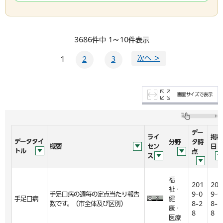
3686件中 1～10件表示
次へ ＞
1
2
3
画面サイズで表示
デー
ライ
掲載
データタイ
分野
タ時
概要
セン
日
トル
点
ス
福
201
201
祉・
手足口病の週毎の定点当たり報告
9-0
9-0
手足口病
健
数です。（市全体及び区別）
8-2
8-2
康・
8
8
医療