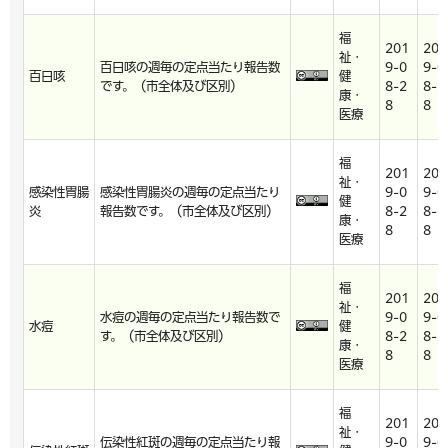
福
201
201
祉・
百日咳の週毎の定点当たり報告数
9-0
9-0
百日咳
健
です。（市全体及び区別）
8-2
8-2
康・
8
8
医療
福
201
201
祉・
感染性胃腸
感染性胃腸炎の週毎の定点当たり
9-0
9-0
健
炎
報告数です。（市全体及び区別）
8-2
8-2
康・
8
8
医療
福
201
201
祉・
水痘の週毎の定点当たり報告数で
9-0
9-0
水痘
健
す。（市全体及び区別）
8-2
8-2
康・
8
8
医療
福
201
201
祉・
伝染性紅斑の週毎の定点当たり報
9-0
9-0