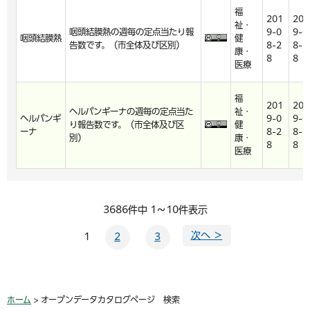
福
201
201
祉・
咽頭結膜熱の週毎の定点当たり報
9-0
9-0
咽頭結膜熱
健
告数です。（市全体及び区別）
8-2
8-2
康・
8
8
医療
福
201
201
ヘルパンギーナの週毎の定点当た
祉・
ヘルパンギ
9-0
9-0
り報告数です。（市全体及び区
健
ーナ
8-2
8-2
別）
康・
8
8
医療
3686件中 1～10件表示
次へ ＞
1
2
3
ホーム
> オープンデータカタログページ 検索