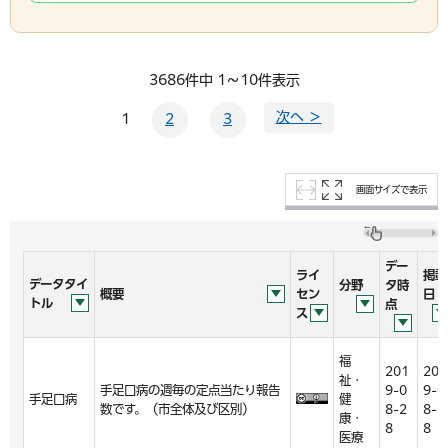
3686件中 1～10件表示
次へ ＞
1
2
3
画面サイズで表示
デー
ライ
掲載
データタイ
分野
タ時
概要
セン
日
トル
点
ス
福
201
201
祉・
手足口病の週毎の定点当たり報告
9-0
9-0
手足口病
健
数です。（市全体及び区別）
8-2
8-2
康・
8
8
医療