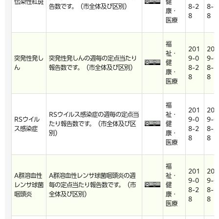
伝染性紅斑
健
告数です。（市全体及び区別）
8-2
8-2
康・
8
8
医療
福
201
201
祉・
突発性発し
突発性発しんの週毎の定点当たり
9-0
9-0
健
ん
報告数です。（市全体及び区別）
8-2
8-2
康・
8
8
医療
福
201
201
RSウイルス感染症の週毎の定点当
祉・
RSウイル
9-0
9-0
たり報告数です。（市全体及び区
健
ス感染症
8-2
8-2
別）
康・
8
8
医療
福
201
201
A群溶血性
A群溶血性レンサ球菌咽頭炎の週
祉・
9-0
9-0
レンサ球菌
毎の定点当たり報告数です。（市
健
8-2
8-2
咽頭炎
全体及び区別）
康・
8
8
医療