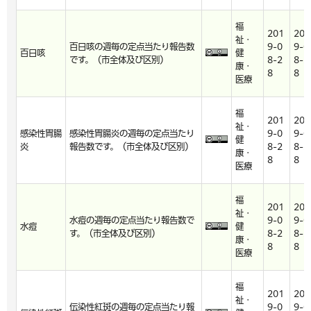
福
201
201
祉・
百日咳の週毎の定点当たり報告数
9-0
9-0
百日咳
健
です。（市全体及び区別）
8-2
8-2
康・
8
8
医療
福
201
201
祉・
感染性胃腸
感染性胃腸炎の週毎の定点当たり
9-0
9-0
健
炎
報告数です。（市全体及び区別）
8-2
8-2
康・
8
8
医療
福
201
201
祉・
水痘の週毎の定点当たり報告数で
9-0
9-0
水痘
健
す。（市全体及び区別）
8-2
8-2
康・
8
8
医療
福
201
201
祉・
伝染性紅斑の週毎の定点当たり報
9-0
9-0