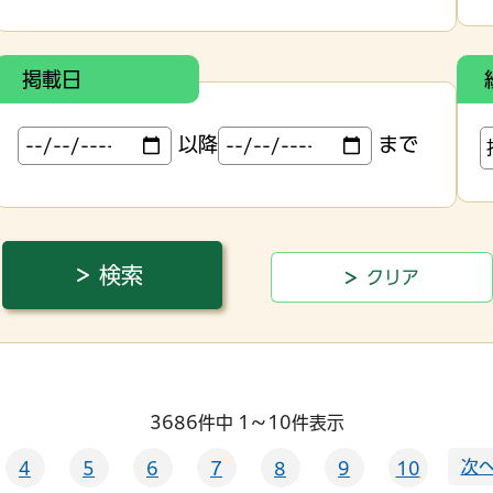
掲載日
以降
まで
3686件中 1～10件表示
次へ
4
5
6
7
8
9
10