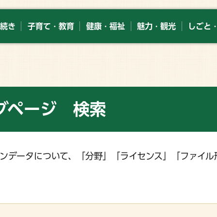
続き
子育て・教育
健康・福祉
魅力・観光
しごと
グページ 検索
ンデータについて、「分野」「ライセンス」「ファイル