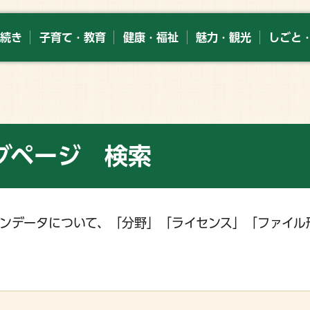
続き
子育て・教育
健康・福祉
魅力・観光
しごと
グページ 検索
ンデータについて、「分野」「ライセンス」「ファイル