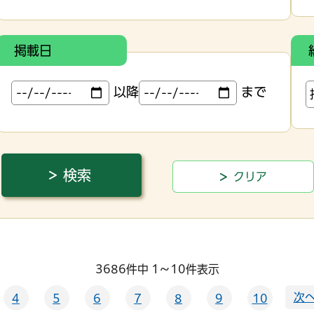
掲載日
以降
まで
3686件中 1～10件表示
次へ
4
5
6
7
8
9
10