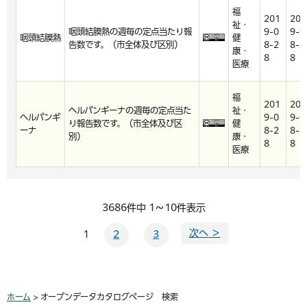
福
201
201
祉・
咽頭結膜熱の週毎の定点当たり報
9-0
9-0
咽頭結膜熱
健
告数です。（市全体及び区別）
8-2
8-2
康・
8
8
医療
福
201
201
ヘルパンギーナの週毎の定点当た
祉・
ヘルパンギ
9-0
9-0
り報告数です。（市全体及び区
健
ーナ
8-2
8-2
別）
康・
8
8
医療
3686件中 1～10件表示
次へ ＞
1
2
3
ホーム
> オープンデータカタログページ 検索