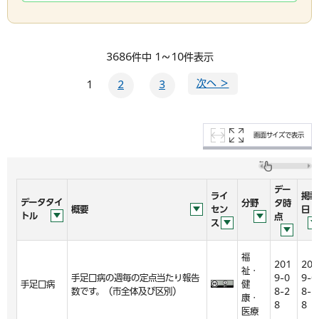
3686件中 1～10件表示
次へ ＞
1
2
3
画面サイズで表示
デー
ライ
掲載
データタイ
分野
タ時
概要
セン
日
トル
点
ス
福
201
201
祉・
手足口病の週毎の定点当たり報告
9-0
9-0
手足口病
健
数です。（市全体及び区別）
8-2
8-2
康・
8
8
医療