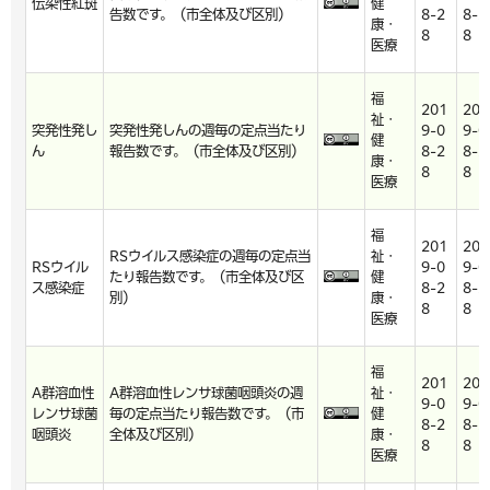
伝染性紅斑
健
告数です。（市全体及び区別）
8-2
8-2
康・
8
8
医療
福
201
201
祉・
突発性発し
突発性発しんの週毎の定点当たり
9-0
9-0
健
ん
報告数です。（市全体及び区別）
8-2
8-2
康・
8
8
医療
福
201
201
RSウイルス感染症の週毎の定点当
祉・
RSウイル
9-0
9-0
たり報告数です。（市全体及び区
健
ス感染症
8-2
8-2
別）
康・
8
8
医療
福
201
201
A群溶血性
A群溶血性レンサ球菌咽頭炎の週
祉・
9-0
9-0
レンサ球菌
毎の定点当たり報告数です。（市
健
8-2
8-2
咽頭炎
全体及び区別）
康・
8
8
医療