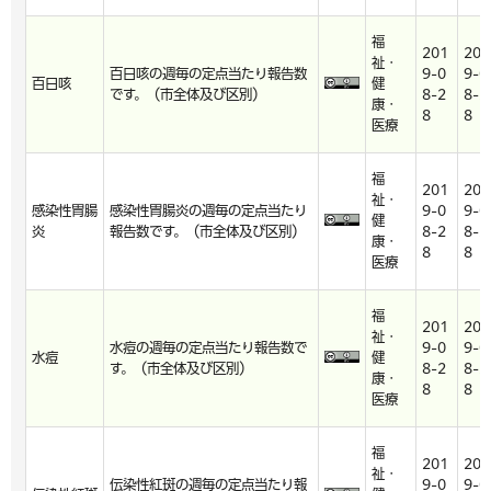
福
201
201
祉・
百日咳の週毎の定点当たり報告数
9-0
9-0
百日咳
健
です。（市全体及び区別）
8-2
8-2
康・
8
8
医療
福
201
201
祉・
感染性胃腸
感染性胃腸炎の週毎の定点当たり
9-0
9-0
健
炎
報告数です。（市全体及び区別）
8-2
8-2
康・
8
8
医療
福
201
201
祉・
水痘の週毎の定点当たり報告数で
9-0
9-0
水痘
健
す。（市全体及び区別）
8-2
8-2
康・
8
8
医療
福
201
201
祉・
伝染性紅斑の週毎の定点当たり報
9-0
9-0