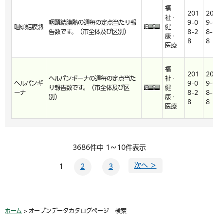
福
201
201
祉・
咽頭結膜熱の週毎の定点当たり報
9-0
9-0
咽頭結膜熱
健
告数です。（市全体及び区別）
8-2
8-2
康・
8
8
医療
福
201
201
ヘルパンギーナの週毎の定点当た
祉・
ヘルパンギ
9-0
9-0
り報告数です。（市全体及び区
健
ーナ
8-2
8-2
別）
康・
8
8
医療
3686件中 1～10件表示
次へ ＞
1
2
3
ホーム
> オープンデータカタログページ 検索