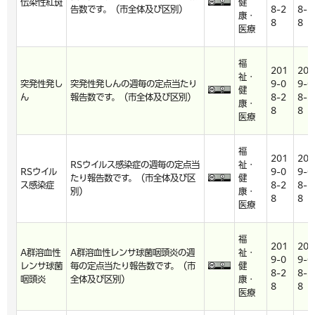
伝染性紅斑
健
告数です。（市全体及び区別）
8-2
8-2
康・
8
8
医療
福
201
201
祉・
突発性発し
突発性発しんの週毎の定点当たり
9-0
9-0
健
ん
報告数です。（市全体及び区別）
8-2
8-2
康・
8
8
医療
福
201
201
RSウイルス感染症の週毎の定点当
祉・
RSウイル
9-0
9-0
たり報告数です。（市全体及び区
健
ス感染症
8-2
8-2
別）
康・
8
8
医療
福
201
201
A群溶血性
A群溶血性レンサ球菌咽頭炎の週
祉・
9-0
9-0
レンサ球菌
毎の定点当たり報告数です。（市
健
8-2
8-2
咽頭炎
全体及び区別）
康・
8
8
医療