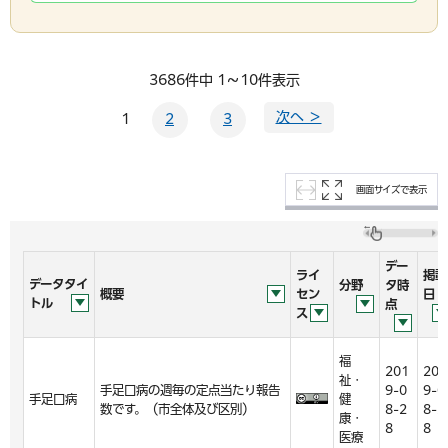
3686件中 1～10件表示
次へ ＞
1
2
3
画面サイズで表示
デー
ライ
掲載
データタイ
分野
タ時
概要
セン
日
トル
点
ス
福
201
201
祉・
手足口病の週毎の定点当たり報告
9-0
9-0
手足口病
健
数です。（市全体及び区別）
8-2
8-2
康・
8
8
医療