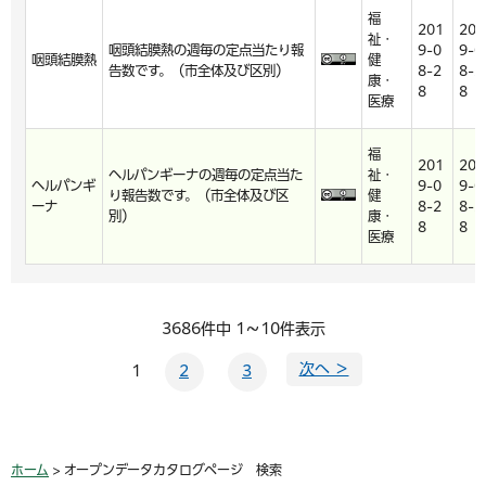
福
201
201
祉・
咽頭結膜熱の週毎の定点当たり報
9-0
9-0
咽頭結膜熱
健
告数です。（市全体及び区別）
8-2
8-2
康・
8
8
医療
福
201
201
ヘルパンギーナの週毎の定点当た
祉・
ヘルパンギ
9-0
9-0
り報告数です。（市全体及び区
健
ーナ
8-2
8-2
別）
康・
8
8
医療
3686件中 1～10件表示
次へ ＞
1
2
3
ホーム
> オープンデータカタログページ 検索