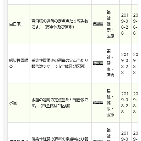
福
201
201
祉・
百日咳の週毎の定点当たり報告数
9-0
9-0
百日咳
健
です。（市全体及び区別）
8-2
8-2
康・
8
8
医療
福
201
201
祉・
感染性胃腸
感染性胃腸炎の週毎の定点当たり
9-0
9-0
健
炎
報告数です。（市全体及び区別）
8-2
8-2
康・
8
8
医療
福
201
201
祉・
水痘の週毎の定点当たり報告数で
9-0
9-0
水痘
健
す。（市全体及び区別）
8-2
8-2
康・
8
8
医療
福
201
201
祉・
伝染性紅斑の週毎の定点当たり報
9-0
9-0