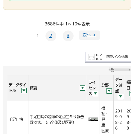
3686件中 1～10件表示
次へ ＞
1
2
3
画面サイズで表示
デー
ライ
掲載
データタイ
分野
タ時
概要
セン
日
トル
点
ス
福
201
201
祉・
手足口病の週毎の定点当たり報告
9-0
9-0
手足口病
健
数です。（市全体及び区別）
8-2
8-2
康・
8
8
医療