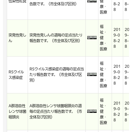
伝染性紅斑
健
告数です。（市全体及び区別）
8-2
8-2
康・
8
8
医療
福
201
201
祉・
突発性発し
突発性発しんの週毎の定点当たり
9-0
9-0
健
ん
報告数です。（市全体及び区別）
8-2
8-2
康・
8
8
医療
福
201
201
RSウイルス感染症の週毎の定点当
祉・
RSウイル
9-0
9-0
たり報告数です。（市全体及び区
健
ス感染症
8-2
8-2
別）
康・
8
8
医療
福
201
201
A群溶血性
A群溶血性レンサ球菌咽頭炎の週
祉・
9-0
9-0
レンサ球菌
毎の定点当たり報告数です。（市
健
8-2
8-2
咽頭炎
全体及び区別）
康・
8
8
医療