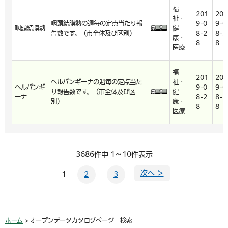
福
201
201
祉・
咽頭結膜熱の週毎の定点当たり報
9-0
9-0
咽頭結膜熱
健
告数です。（市全体及び区別）
8-2
8-2
康・
8
8
医療
福
201
201
ヘルパンギーナの週毎の定点当た
祉・
ヘルパンギ
9-0
9-0
り報告数です。（市全体及び区
健
ーナ
8-2
8-2
別）
康・
8
8
医療
3686件中 1～10件表示
次へ ＞
1
2
3
ホーム
> オープンデータカタログページ 検索