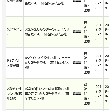
伝染性紅斑
健
告数です。（市全体及び区別）
8-2
8-2
康・
8
8
医療
福
201
201
祉・
突発性発し
突発性発しんの週毎の定点当たり
9-0
9-0
健
ん
報告数です。（市全体及び区別）
8-2
8-2
康・
8
8
医療
福
201
201
RSウイルス感染症の週毎の定点当
祉・
RSウイル
9-0
9-0
たり報告数です。（市全体及び区
健
ス感染症
8-2
8-2
別）
康・
8
8
医療
福
201
201
A群溶血性
A群溶血性レンサ球菌咽頭炎の週
祉・
9-0
9-0
レンサ球菌
毎の定点当たり報告数です。（市
健
8-2
8-2
咽頭炎
全体及び区別）
康・
8
8
医療