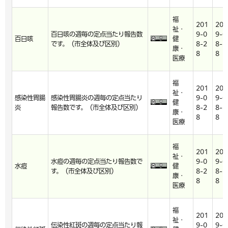
福
201
201
祉・
百日咳の週毎の定点当たり報告数
9-0
9-0
百日咳
健
です。（市全体及び区別）
8-2
8-2
康・
8
8
医療
福
201
201
祉・
感染性胃腸
感染性胃腸炎の週毎の定点当たり
9-0
9-0
健
炎
報告数です。（市全体及び区別）
8-2
8-2
康・
8
8
医療
福
201
201
祉・
水痘の週毎の定点当たり報告数で
9-0
9-0
水痘
健
す。（市全体及び区別）
8-2
8-2
康・
8
8
医療
福
201
201
祉・
伝染性紅斑の週毎の定点当たり報
9-0
9-0