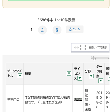
3686件中 1～10件表示
次へ ＞
1
2
3
画面サイズで表示
デー
ライ
掲載
データタイ
分野
タ時
概要
セン
日
トル
点
ス
福
201
201
祉・
手足口病の週毎の定点当たり報告
9-0
9-0
手足口病
健
数です。（市全体及び区別）
8-2
8-2
康・
8
8
医療