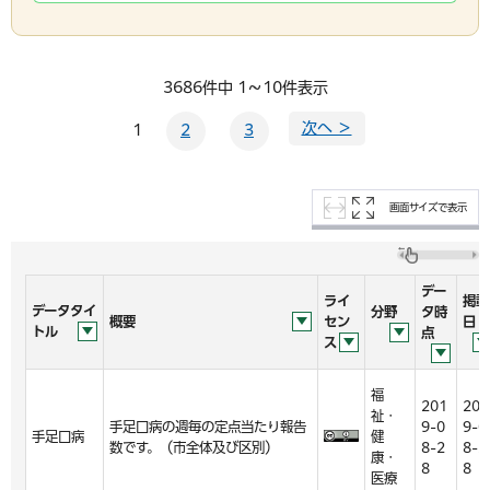
3686件中 1～10件表示
次へ ＞
1
2
3
画面サイズで表示
デー
ライ
掲載
データタイ
分野
タ時
概要
セン
日
トル
点
ス
福
201
201
祉・
手足口病の週毎の定点当たり報告
9-0
9-0
手足口病
健
数です。（市全体及び区別）
8-2
8-2
康・
8
8
医療