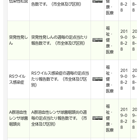
伝染性紅斑
健
告数です。（市全体及び区別）
8-2
8-2
康・
8
8
医療
福
201
201
祉・
突発性発し
突発性発しんの週毎の定点当たり
9-0
9-0
健
ん
報告数です。（市全体及び区別）
8-2
8-2
康・
8
8
医療
福
201
201
RSウイルス感染症の週毎の定点当
祉・
RSウイル
9-0
9-0
たり報告数です。（市全体及び区
健
ス感染症
8-2
8-2
別）
康・
8
8
医療
福
201
201
A群溶血性
A群溶血性レンサ球菌咽頭炎の週
祉・
9-0
9-0
レンサ球菌
毎の定点当たり報告数です。（市
健
8-2
8-2
咽頭炎
全体及び区別）
康・
8
8
医療