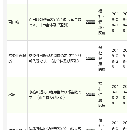
福
201
201
祉・
百日咳の週毎の定点当たり報告数
9-0
9-0
百日咳
健
です。（市全体及び区別）
8-2
8-2
康・
8
8
医療
福
201
201
祉・
感染性胃腸
感染性胃腸炎の週毎の定点当たり
9-0
9-0
健
炎
報告数です。（市全体及び区別）
8-2
8-2
康・
8
8
医療
福
201
201
祉・
水痘の週毎の定点当たり報告数で
9-0
9-0
水痘
健
す。（市全体及び区別）
8-2
8-2
康・
8
8
医療
福
201
201
祉・
伝染性紅斑の週毎の定点当たり報
9-0
9-0