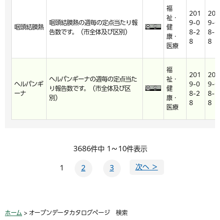
福
201
201
祉・
咽頭結膜熱の週毎の定点当たり報
9-0
9-0
咽頭結膜熱
健
告数です。（市全体及び区別）
8-2
8-2
康・
8
8
医療
福
201
201
ヘルパンギーナの週毎の定点当た
祉・
ヘルパンギ
9-0
9-0
り報告数です。（市全体及び区
健
ーナ
8-2
8-2
別）
康・
8
8
医療
3686件中 1～10件表示
次へ ＞
1
2
3
ホーム
> オープンデータカタログページ 検索