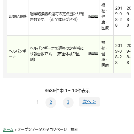
福
201
201
祉・
咽頭結膜熱の週毎の定点当たり報
9-0
9-0
咽頭結膜熱
健
告数です。（市全体及び区別）
8-2
8-2
康・
8
8
医療
福
201
201
ヘルパンギーナの週毎の定点当た
祉・
ヘルパンギ
9-0
9-0
り報告数です。（市全体及び区
健
ーナ
8-2
8-2
別）
康・
8
8
医療
3686件中 1～10件表示
次へ ＞
1
2
3
ホーム
> オープンデータカタログページ 検索