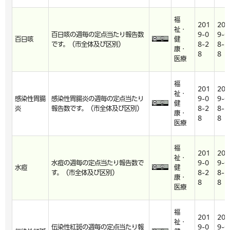
福
201
201
祉・
百日咳の週毎の定点当たり報告数
9-0
9-0
百日咳
健
です。（市全体及び区別）
8-2
8-2
康・
8
8
医療
福
201
201
祉・
感染性胃腸
感染性胃腸炎の週毎の定点当たり
9-0
9-0
健
炎
報告数です。（市全体及び区別）
8-2
8-2
康・
8
8
医療
福
201
201
祉・
水痘の週毎の定点当たり報告数で
9-0
9-0
水痘
健
す。（市全体及び区別）
8-2
8-2
康・
8
8
医療
福
201
201
祉・
伝染性紅斑の週毎の定点当たり報
9-0
9-0