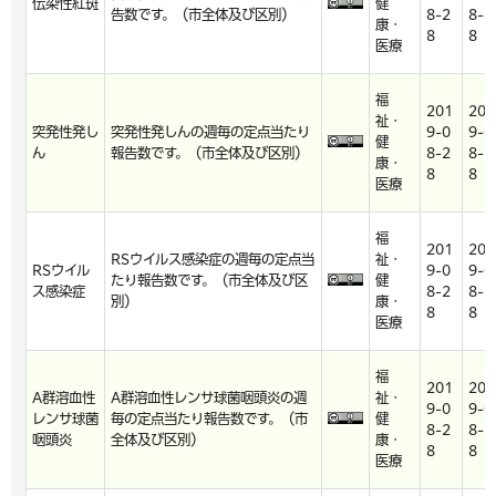
伝染性紅斑
健
告数です。（市全体及び区別）
8-2
8-2
康・
8
8
医療
福
201
201
祉・
突発性発し
突発性発しんの週毎の定点当たり
9-0
9-0
健
ん
報告数です。（市全体及び区別）
8-2
8-2
康・
8
8
医療
福
201
201
RSウイルス感染症の週毎の定点当
祉・
RSウイル
9-0
9-0
たり報告数です。（市全体及び区
健
ス感染症
8-2
8-2
別）
康・
8
8
医療
福
201
201
A群溶血性
A群溶血性レンサ球菌咽頭炎の週
祉・
9-0
9-0
レンサ球菌
毎の定点当たり報告数です。（市
健
8-2
8-2
咽頭炎
全体及び区別）
康・
8
8
医療