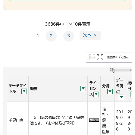
3686件中 1～10件表示
次へ ＞
1
2
3
画面サイズで表示
デー
ライ
掲載
データタイ
分野
タ時
概要
セン
日
トル
点
ス
福
201
201
祉・
手足口病の週毎の定点当たり報告
9-0
9-0
手足口病
健
数です。（市全体及び区別）
8-2
8-2
康・
8
8
医療