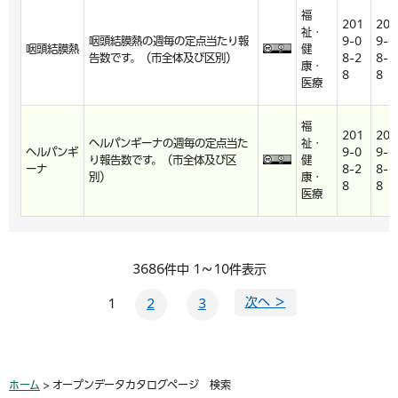
福
201
201
祉・
咽頭結膜熱の週毎の定点当たり報
9-0
9-0
咽頭結膜熱
健
告数です。（市全体及び区別）
8-2
8-2
康・
8
8
医療
福
201
201
ヘルパンギーナの週毎の定点当た
祉・
ヘルパンギ
9-0
9-0
り報告数です。（市全体及び区
健
ーナ
8-2
8-2
別）
康・
8
8
医療
3686件中 1～10件表示
次へ ＞
1
2
3
ホーム
> オープンデータカタログページ 検索