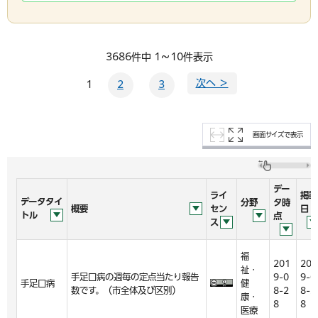
3686件中 1～10件表示
次へ ＞
1
2
3
画面サイズで表示
デー
ライ
掲載
データタイ
分野
タ時
概要
セン
日
トル
点
ス
福
201
201
祉・
手足口病の週毎の定点当たり報告
9-0
9-0
手足口病
健
数です。（市全体及び区別）
8-2
8-2
康・
8
8
医療