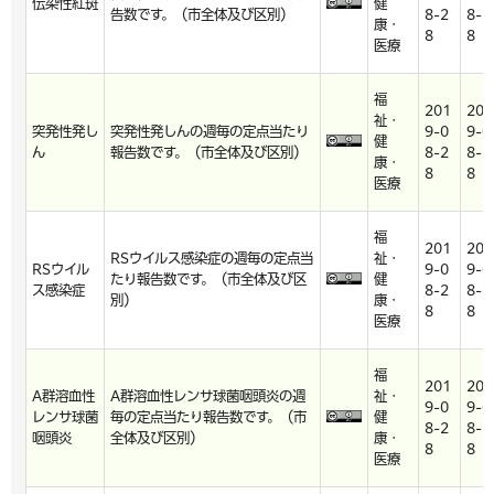
伝染性紅斑
健
告数です。（市全体及び区別）
8-2
8-2
康・
8
8
医療
福
201
201
祉・
突発性発し
突発性発しんの週毎の定点当たり
9-0
9-0
健
ん
報告数です。（市全体及び区別）
8-2
8-2
康・
8
8
医療
福
201
201
RSウイルス感染症の週毎の定点当
祉・
RSウイル
9-0
9-0
たり報告数です。（市全体及び区
健
ス感染症
8-2
8-2
別）
康・
8
8
医療
福
201
201
A群溶血性
A群溶血性レンサ球菌咽頭炎の週
祉・
9-0
9-0
レンサ球菌
毎の定点当たり報告数です。（市
健
8-2
8-2
咽頭炎
全体及び区別）
康・
8
8
医療