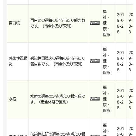
福
201
201
祉・
百日咳の週毎の定点当たり報告数
9-0
9-0
百日咳
健
です。（市全体及び区別）
8-2
8-2
康・
8
8
医療
福
201
201
祉・
感染性胃腸
感染性胃腸炎の週毎の定点当たり
9-0
9-0
健
炎
報告数です。（市全体及び区別）
8-2
8-2
康・
8
8
医療
福
201
201
祉・
水痘の週毎の定点当たり報告数で
9-0
9-0
水痘
健
す。（市全体及び区別）
8-2
8-2
康・
8
8
医療
福
201
201
祉・
伝染性紅斑の週毎の定点当たり報
9-0
9-0