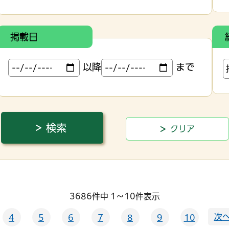
掲載日
以降
まで
3686件中 1～10件表示
次へ
4
5
6
7
8
9
10