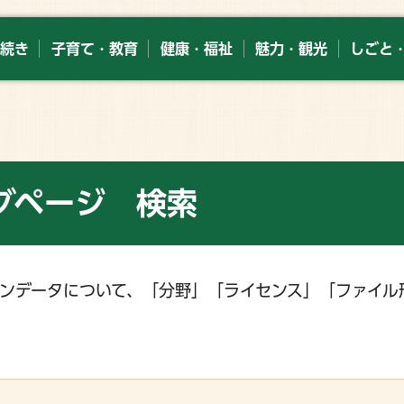
続き
子育て・教育
健康・福祉
魅力・観光
しごと
グページ 検索
ンデータについて、「分野」「ライセンス」「ファイル