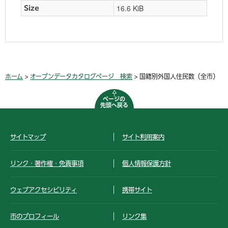
16.6 KiB
Size
ホーム
>
オープンデータカタログページ 検索
> 国籍別外国人住民数（全市）
ページの
先頭へ戻る
サイトマップ
サイト利用案内
リンク・著作権・免責事項
個人情報保護方針
ウェブアクセシビリティ
携帯サイト
市のプロフィール
リンク集