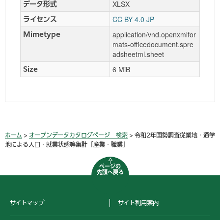
XLSX
データ形式
CC BY 4.0 JP
ライセンス
application/vnd.openxmlfor
Mimetype
mats-officedocument.spre
adsheetml.sheet
6 MiB
Size
ホーム
>
オープンデータカタログページ 検索
> 令和2年国勢調査従業地・通学
地による人口・就業状態等集計「産業・職業」
ページの
先頭へ戻る
サイトマップ
サイト利用案内