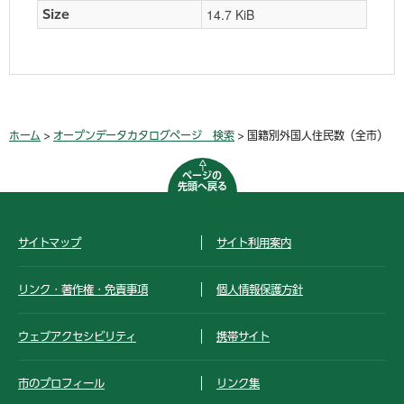
14.7 KiB
Size
ホーム
>
オープンデータカタログページ 検索
> 国籍別外国人住民数（全市）
ページの
先頭へ戻る
サイトマップ
サイト利用案内
リンク・著作権・免責事項
個人情報保護方針
ウェブアクセシビリティ
携帯サイト
市のプロフィール
リンク集