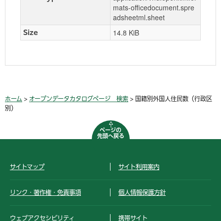
mats-officedocument.spre
adsheetml.sheet
14.8 KiB
Size
ホーム
>
オープンデータカタログページ 検索
> 国籍別外国人住民数（行政区
別）
ページの
先頭へ戻る
サイトマップ
サイト利用案内
リンク・著作権・免責事項
個人情報保護方針
ウェブアクセシビリティ
携帯サイト