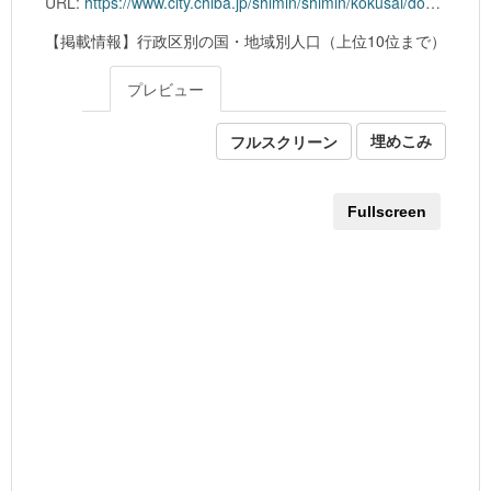
URL:
https://www.city.chiba.jp/shimin/shimin/kokusai/documents/kokusekibetu_kubetsu_202305.xlsx
【掲載情報】行政区別の国・地域別人口（上位10位まで）
プレビュー
フルスクリーン
埋めこみ
Fullscreen