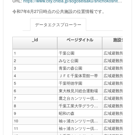
URL:
https://www.city.chiba.jp/sogoseisaku/shichokoshitsu/kohokocho/documents/export_r7.csv
令和7年6月27日時点の公共施設の位置情報です。
データエクスプローラー
_id
ページタイトル
施設ジャン
1
千葉公園
広域避難所種別
2
みなと公園
広域避難所種別
3
青葉の森公園
広域避難所種別
4
ＪＦＥ千葉体育館一帯
広域避難所種別
5
千葉明徳学園
広域避難所種別
6
東大検見川総合運動場
広域避難所種別
7
鷹之台カンツリー倶楽部
広域避難所種別
8
千葉工業大学グラウンド一帯
広域避難所種別
9
昭和の森
広域避難所種別
10
袖ヶ浦カンツリー倶楽部袖ヶ浦コース
広域避難所種別
11
袖ヶ浦カンツリー倶楽部新袖コース
広域避難所種別