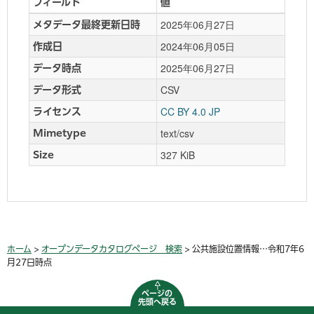
30
誉田中学校
広域避難所種別
フィールド
値
31
土気中学校
広域避難所種別
2025年06月27日
メタデータ最終更新日時
32
土気南中学校一帯
広域避難所種別
2024年06月05日
作成日
33
泉谷小学校一帯
広域避難所種別
2025年06月27日
データ時点
34
幕張西小学校一帯
広域避難所種別
CSV
35
稲毛海岸公園一帯
広域避難所種別
データ形式
36
幸町第二中学校一帯
広域避難所種別
CC BY 4.0 JP
ライセンス
37
幸町第一中学校一帯
広域避難所種別
text/csv
Mimetype
38
神田外語大学
広域避難所種別
327 KiB
Size
39
新宿小学校
非常用井戸等
40
本町小学校
非常用井戸等
41
寒川小学校
非常用井戸等
42
院内小学校
非常用井戸等
43
蘇我小学校
非常用井戸等
44
都小学校
非常用井戸等
ホーム
>
オープンデータカタログページ 検索
> 公共施設位置情報…令和7年6
月27日時点
45
松ヶ丘小学校
非常用井戸等
46
川戸小学校
非常用井戸等
ページの
47
星久喜小学校
非常用井戸等
先頭へ戻る