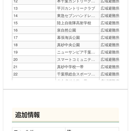
12
本千葉カントリークラブ
広域避難所種別
13
平川カントリークラブ
広域避難所種別
14
東急セブンハンドレッドクラブ
広域避難所種別
15
陸上自衛隊高射学校
広域避難所種別
16
泉自然公園
広域避難所種別
17
幕張海浜公園
広域避難所種別
18
真砂中央公園
広域避難所種別
19
ニューサンピア千葉一帯
広域避難所種別
20
スマートコミュニティ稲毛グラウンド
広域避難所種別
21
真砂中学校一帯
広域避難所種別
22
千葉県総合スポーツセンター
広域避難所種別
23
東京歯科大学一帯
広域避難所種別
24
千葉大学構内
広域避難所種別
25
県立千葉工業高等学校一帯
広域避難所種別
26
花見川第二小学校一帯
広域避難所種別
27
加曽利貝塚縄文遺跡公園
広域避難所種別
追加情報
28
千城台公園一帯
広域避難所種別
29
大宮中学校一帯
広域避難所種別