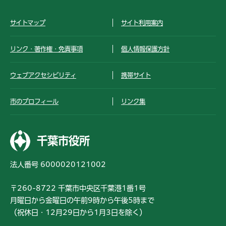
48
生浜西小学校
非常用井戸等
49
検見川小学校
非常用井戸等
サイトマップ
サイト利用案内
50
幕張小学校
非常用井戸等
51
犢橋小学校
非常用井戸等
リンク・著作権・免責事項
個人情報保護方針
52
横戸小学校
非常用井戸等
53
長作小学校
非常用井戸等
ウェブアクセシビリティ
携帯サイト
54
旧花見川第二小学校
非常用井戸等
55
旧花見川第三小学校（跡施設）
非常用井戸等
市のプロフィール
リンク集
56
さつきが丘東小学校
非常用井戸等
57
上の台小学校
非常用井戸等
58
朝日ヶ丘小学校
非常用井戸等
千葉市役所
59
宇那谷第一緑地
非常用井戸等
60
都賀小学校
非常用井戸等
法人番号 6000020121002
61
園生小学校
非常用井戸等
62
稲丘小学校
非常用井戸等
〒260-8722 千葉市中央区千葉港1番1号
63
弥生小学校
非常用井戸等
月曜日から金曜日の午前9時から午後5時まで
64
緑町小学校
非常用井戸等
（祝休日・12月29日から1月3日を除く）
65
山王小学校
非常用井戸等