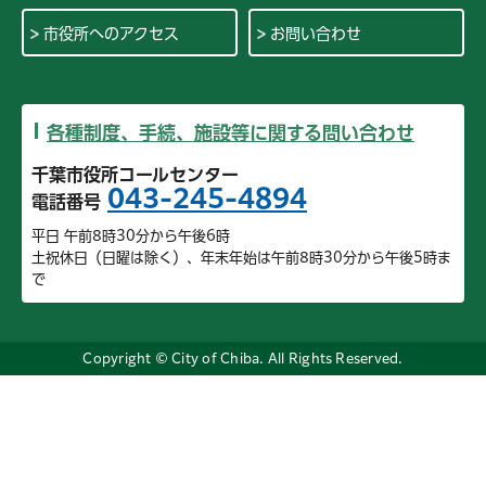
66
千草台小学校
非常用井戸等
67
宮野木小学校
非常用井戸等
市役所へのアクセス
お問い合わせ
68
草野小学校
非常用井戸等
69
若松小学校
非常用井戸等
70
白井小学校
非常用井戸等
各種制度、手続、施設等に関する問い合わせ
71
更科小学校
非常用井戸等
72
大宮小学校
非常用井戸等
千葉市役所コールセンター
043-245-4894
73
桜木小学校
非常用井戸等
電話番号
74
千城台北小学校
非常用井戸等
平日 午前8時30分から午後6時
75
千城台南小学校
非常用井戸等
土祝休日（日曜は除く）、年末年始は午前8時30分から午後5時ま
76
みつわ台南小学校
非常用井戸等
で
77
誉田小学校
非常用井戸等
78
土気小学校
非常用井戸等
79
越智小学校
非常用井戸等
Copyright © City of Chiba. All Rights Reserved.
80
泉谷小学校
非常用井戸等
81
土気南小学校
非常用井戸等
82
大椎小学校
非常用井戸等
83
有吉小学校
非常用井戸等