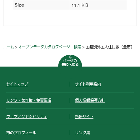
11.1 KiB
Size
ホーム
>
オープンデータカタログページ 検索
> 国籍別外国人住民数（全市）
ページの
先頭へ戻る
サイトマップ
サイト利用案内
リンク・著作権・免責事項
個人情報保護方針
ウェブアクセシビリティ
携帯サイト
市のプロフィール
リンク集