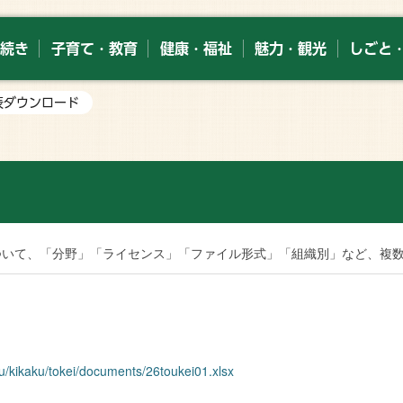
続き
子育て・教育
健康・福祉
魅力・観光
しごと
1表ダウンロード
索
ついて、「分野」「ライセンス」「ファイル形式」「組織別」など、複
ku/kikaku/tokei/documents/26toukei01.xlsx