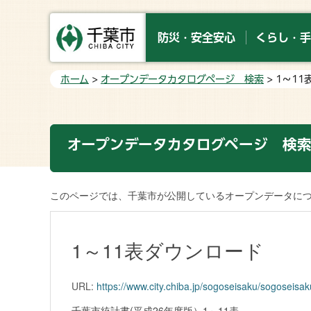
防災・安全安心
くらし・手
ホーム
>
オープンデータカタログページ 検索
> 1～1
オープンデータカタログページ 検
このページでは、千葉市が公開しているオープンデータに
1～11表ダウンロード
URL:
https://www.city.chiba.jp/sogoseisaku/sogoseisa
千葉市統計書(平成26年度版）1～11表