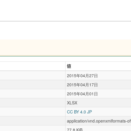
値
2015年04月27日
2015年04月17日
2015年04月01日
XLSX
CC BY 4.0 JP
application/vnd.openxmlformats-o
77.8 KiB