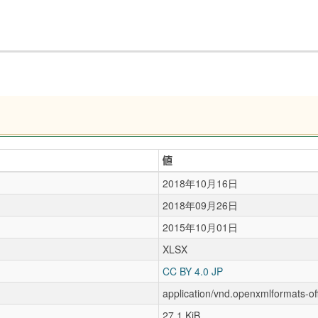
値
2018年10月16日
2018年09月26日
2015年10月01日
XLSX
CC BY 4.0 JP
application/vnd.openxmlformats-o
27.1 KiB