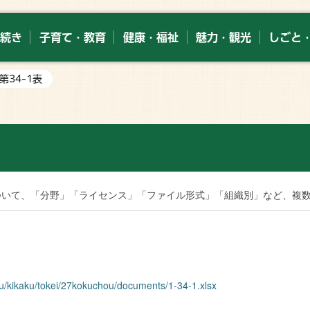
続き
子育て・教育
健康・福祉
魅力・観光
しごと
;第34-1表
索
ついて、「分野」「ライセンス」「ファイル形式」「組織別」など、複
ku/kikaku/tokei/27kokuchou/documents/1-34-1.xlsx