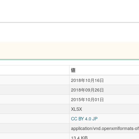
値
2018年10月16日
2018年09月26日
2015年10月01日
XLSX
CC BY 4.0 JP
application/vnd.openxmlformats-o
13.4 KiB