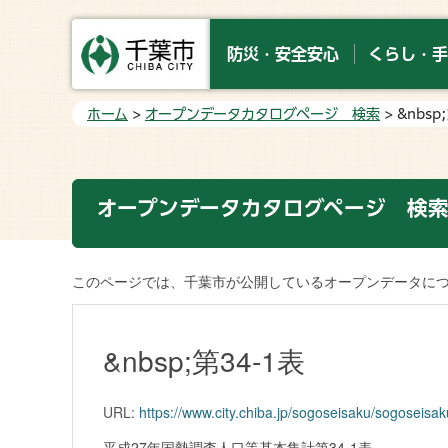
防災・安全安心
くらし・手
ホーム
>
オープンデータカタログページ 検索
> &nbsp
オープンデータカタログページ 検
このページでは、千葉市が公開しているオープンデータに
&nbsp;第34-1表
URL:
https://www.city.chiba.jp/sogoseisaku/sogoseisa
平成27年国勢調査人口等基本集計第34-1表