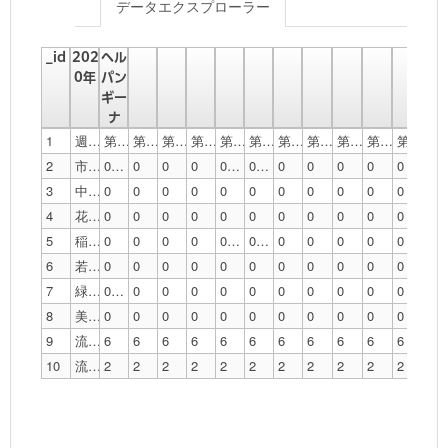
データエクスプローラー
_id
202
ヘル
0年
パン
ギー
ナ
1
週数
第1週
第2週
第3週
第4週
第5週
第6週
第7週
第8週
第9週
第10週
第11週
第1
2
市全体（報告数/定点数）
0.058823529
0
0
0
0.055555556
0.111111111
0
0
0
0
0
0
3
中央区（報告数/定点数）
0
0
0
0
0
0
0
0
0
0
0
0
4
花見川区（報告数/定点数）
0
0
0
0
0
0
0
0
0
0
0
0
5
稲毛区（報告数/定点数）
0
0
0
0
0.333333333
0.666666667
0
0
0
0
0
0
6
若葉区（報告数/定点数）
0
0
0
0
0
0
0
0
0
0
0
0
7
緑区（報告数/定点数）
0.25
0
0
0
0
0
0
0
0
0
0
0
8
美浜区（報告数/定点数）
0
0
0
0
0
0
0
0
0
0
0
0
9
流行警報開始基準値（報告数/定点数）
6
6
6
6
6
6
6
6
6
6
6
6
10
流行警報終息基準値（報告数/定点数）
2
2
2
2
2
2
2
2
2
2
2
2