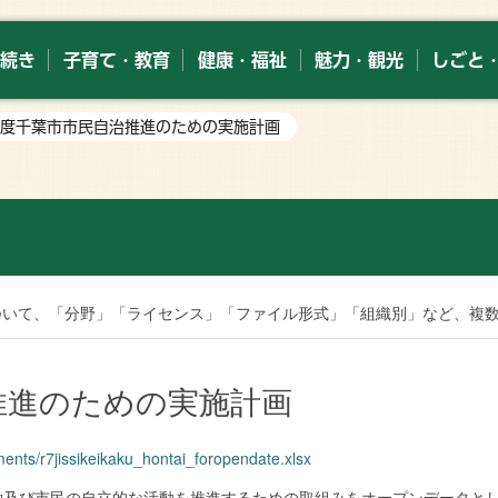
続き
子育て・教育
健康・福祉
魅力・観光
しごと
年度千葉市市民自治推進のための実施計画
索
ついて、「分野」「ライセンス」「ファイル形式」「組織別」など、複
推進のための実施計画
uments/r7jissikeikaku_hontai_foropendate.xlsx
協働及び市民の自立的な活動を推進するための取組みをオープンデータと