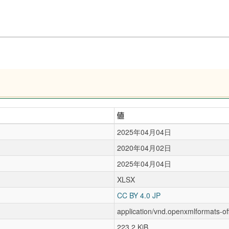
値
2025年04月04日
2020年04月02日
2025年04月04日
XLSX
CC BY 4.0 JP
application/vnd.openxmlformats-o
223.2 KiB