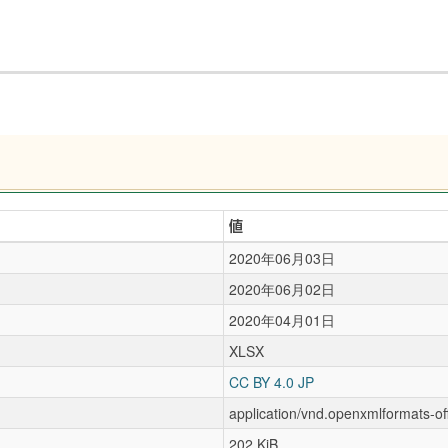
値
2020年06月03日
2020年06月02日
2020年04月01日
XLSX
CC BY 4.0 JP
application/vnd.openxmlformats-o
202 KiB