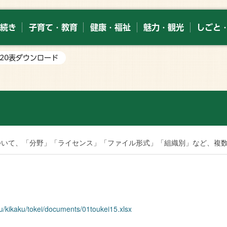
続き
子育て・教育
健康・福祉
魅力・観光
しごと
～220表ダウンロード
索
ついて、「分野」「ライセンス」「ファイル形式」「組織別」など、複
ku/kikaku/tokei/documents/01toukei15.xlsx