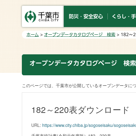
防災・安全安心
くらし・手
ホーム
>
オープンデータカタログページ 検索
> 182
オープンデータカタログページ 検
このページでは、千葉市が公開しているオープンデータに
182～220表ダウンロード
URL:
https://www.city.chiba.jp/sogoseisaku/sogoseisa
千葉市統計書(令和元年度版）182～220表