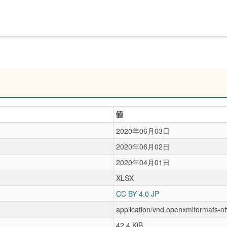
値
2020年06月03日
2020年06月02日
2020年04月01日
XLSX
CC BY 4.0 JP
application/vnd.openxmlformats-o
42.4 KiB