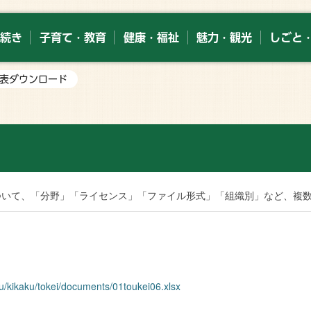
続き
子育て・教育
健康・福祉
魅力・観光
しごと
92表ダウンロード
索
ついて、「分野」「ライセンス」「ファイル形式」「組織別」など、複
ku/kikaku/tokei/documents/01toukei06.xlsx