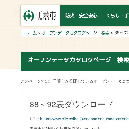
防災・安全安心
くらし・手
ホーム
>
オープンデータカタログページ 検索
> 88～
オープンデータカタログページ 検
このページでは、千葉市が公開しているオープンデータに
88～92表ダウンロード
URL:
https://www.city.chiba.jp/sogoseisaku/sogoseisa
千葉市統計書(令和元年度版）88～92表