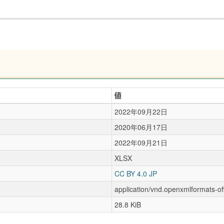
値
2022年09月22日
2020年06月17日
2022年09月21日
XLSX
CC BY 4.0 JP
application/vnd.openxmlformats-o
28.8 KiB