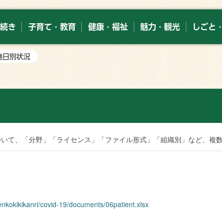
続き
子育て・教育
健康・福祉
魅力・観光
しごと
施日別状況
索
ついて、「分野」「ライセンス」「ファイル形式」「組織別」など、複
kenkokikikanri/covid-19/documents/06patient.xlsx