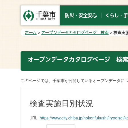
防災・安全安心
くらし・手
ホーム
>
オープンデータカタログページ 検索
> 検査実
オープンデータカタログページ 検
このページでは、千葉市が公開しているオープンデータに
検査実施日別状況
URL:
https://www.city.chiba.jp/hokenfukushi/iryoeisei/