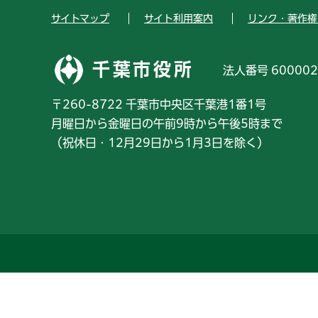
サイトマップ
サイト利用案内
リンク・著作権
千葉市役所
法人番号 600002
〒260-8722 千葉市中央区千葉港1番1号
月曜日から金曜日の午前9時から午後5時まで
（祝休日・12月29日から1月3日を除く）