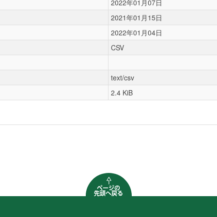
2022年01月07日
2021年01月15日
2022年01月04日
CSV
text/csv
2.4 KiB
ページの
先頭へ戻る