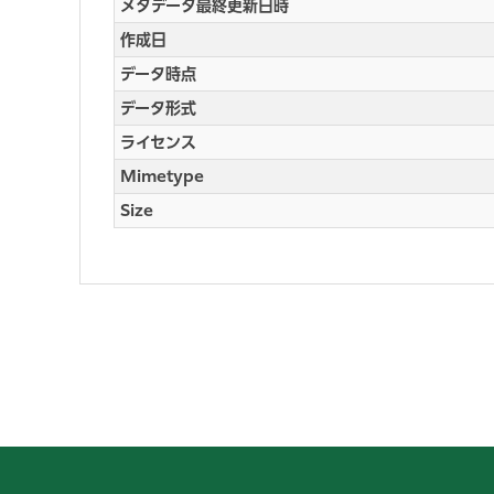
メタデータ最終更新日時
作成日
データ時点
データ形式
ライセンス
Mimetype
Size