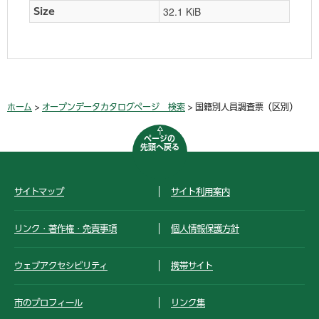
32.1 KiB
Size
ホーム
>
オープンデータカタログページ 検索
> 国籍別人員調査票（区別）
ページの
先頭へ戻る
サイトマップ
サイト利用案内
リンク・著作権・免責事項
個人情報保護方針
ウェブアクセシビリティ
携帯サイト
市のプロフィール
リンク集