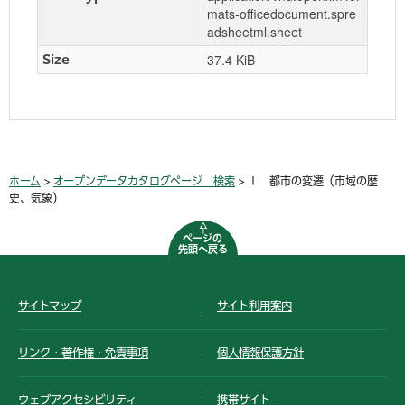
mats-officedocument.spre
adsheetml.sheet
37.4 KiB
Size
ホーム
>
オープンデータカタログページ 検索
> Ⅰ 都市の変遷（市域の歴
史、気象）
ページの
先頭へ戻る
サイトマップ
サイト利用案内
リンク・著作権・免責事項
個人情報保護方針
ウェブアクセシビリティ
携帯サイト