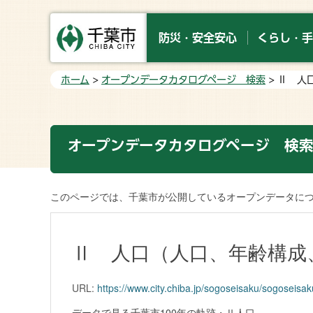
防災・安全安心
くらし・手
ホーム
>
オープンデータカタログページ 検索
> Ⅱ 
オープンデータカタログページ 検
このページでは、千葉市が公開しているオープンデータに
Ⅱ 人口（人口、年齢構成
URL:
https://www.city.chiba.jp/sogoseisaku/sogoseisak
データで見る千葉市100年の軌跡・Ⅱ人口