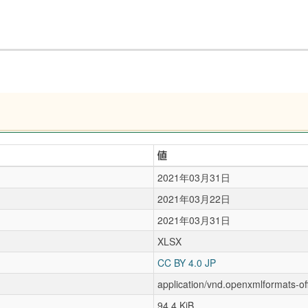
値
2021年03月31日
2021年03月22日
2021年03月31日
XLSX
CC BY 4.0 JP
application/vnd.openxmlformats-o
94.4 KiB