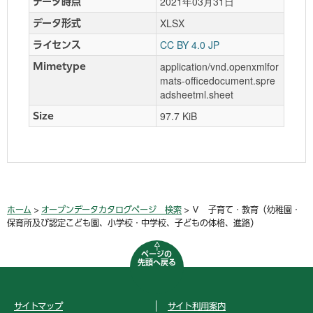
2021年03月31日
データ時点
XLSX
データ形式
CC BY 4.0 JP
ライセンス
application/vnd.openxmlfor
Mimetype
mats-officedocument.spre
adsheetml.sheet
97.7 KiB
Size
ホーム
>
オープンデータカタログページ 検索
> Ⅴ 子育て・教育（幼稚園・
保育所及び認定こども園、小学校・中学校、子どもの体格、進路）
ページの
先頭へ戻る
サイトマップ
サイト利用案内