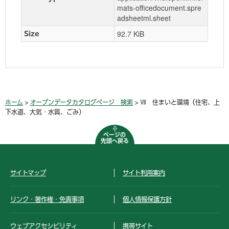
mats-officedocument.spre
adsheetml.sheet
92.7 KiB
Size
ホーム
>
オープンデータカタログページ 検索
> Ⅶ 住まいと環境（住宅、上
下水道、大気・水質、ごみ）
ページの
先頭へ戻る
サイトマップ
サイト利用案内
リンク・著作権・免責事項
個人情報保護方針
ウェブアクセシビリティ
携帯サイト