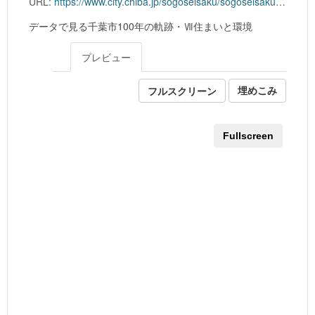
URL:
https://www.city.chiba.jp/sogoseisaku/sogoseisaku/identitysuishin/documents/7_house.xlsx
データで見る千葉市100年の軌跡・Ⅶ住まいと環境
プレビュー
フルスクリーン
埋めこみ
Fullscreen